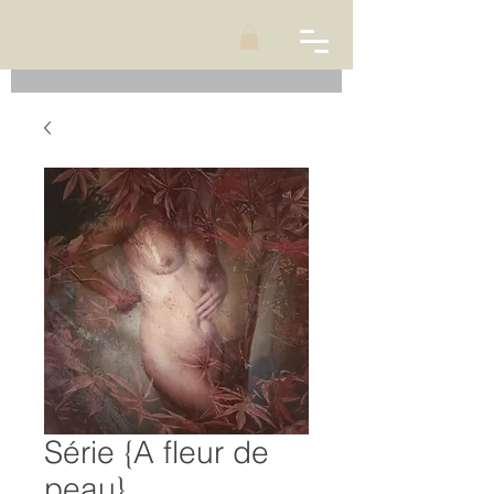
Série {A fleur de
peau}