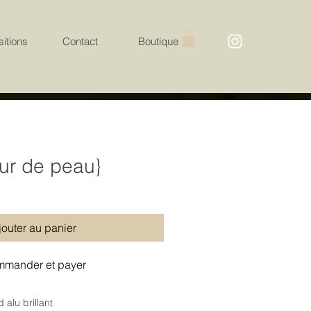
itions
Contact
Boutique
eur de peau}
jouter au panier
mander et payer
alu brillant