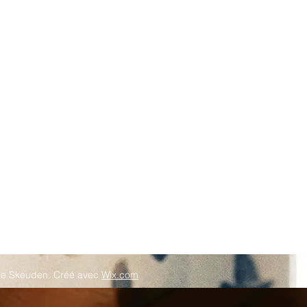
ie Skeuden. Créé avec
Wix.com