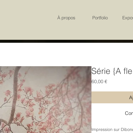
À propos
Portfolio
Expos
Série {A fl
Prix
60,00 €
A
Com
Impression sur Dibond 