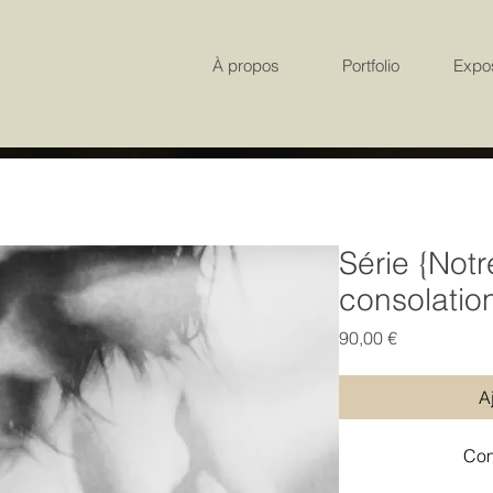
À propos
Portfolio
Expos
Série {Not
consolatio
Prix
90,00 €
A
Com