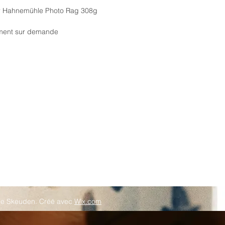
er Hahnemühle Photo Rag 308g
ement sur demande
ie Skeuden. Créé avec
Wix.com