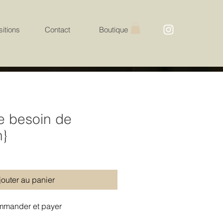
itions
Contact
Boutique
re besoin de
n}
jouter au panier
mander et payer