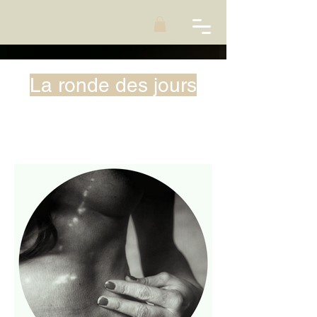
La ronde des jours
Je suis un paragraphe. Cliquez ici
pour ajouter votre propre texte et me
modifier. C'est facile.